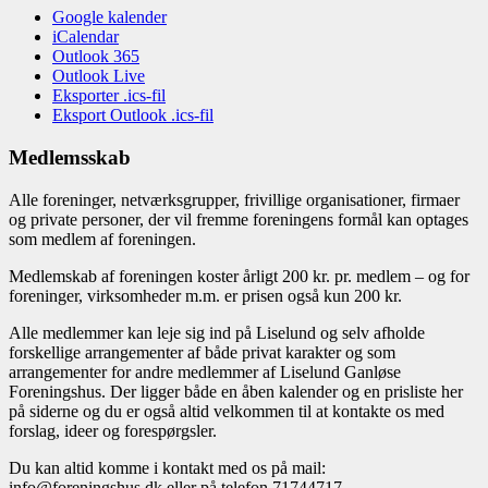
Google kalender
iCalendar
Outlook 365
Outlook Live
Eksporter .ics-fil
Eksport Outlook .ics-fil
Medlemsskab
Alle foreninger, netværksgrupper, frivillige organisationer, firmaer
og private personer, der vil fremme foreningens formål kan optages
som medlem af foreningen.
Medlemskab af foreningen koster årligt 200 kr. pr. medlem – og for
foreninger, virksomheder m.m. er prisen også kun 200 kr.
Alle medlemmer kan leje sig ind på Liselund og selv afholde
forskellige arrangementer af både privat karakter og som
arrangementer for andre medlemmer af Liselund Ganløse
Foreningshus. Der ligger både en åben kalender og en prisliste her
på siderne og du er også altid velkommen til at kontakte os med
forslag, ideer og forespørgsler.
Du kan altid komme i kontakt med os på mail:
info@foreningshus.dk eller på telefon 71744717