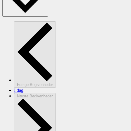
Forrige
Begivenheder
I dag
Næste
Begivenheder