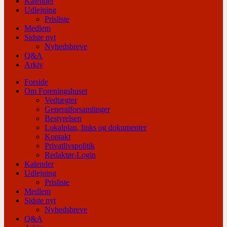
Kalender
Udlejning
Prisliste
Medlem
Sidste nyt
Nyhedsbreve
Q&A
Arkiv
Forside
Om Foreningshuset
Vedtægter
Generalforsamlinger
Bestyrelsen
Lokalplan, links og dokumenter
Kontakt
Privatlivspolitik
Redaktør-Login
Kalender
Udlejning
Prisliste
Medlem
Sidste nyt
Nyhedsbreve
Q&A