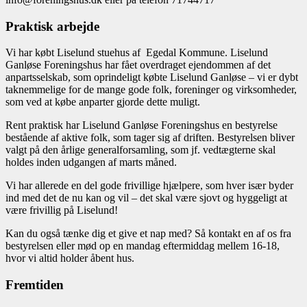
Praktisk arbejde
Vi har købt Liselund stuehus af Egedal Kommune. Liselund
Ganløse Foreningshus har fået overdraget ejendommen af det
anpartsselskab, som oprindeligt købte Liselund Ganløse – vi er dybt
taknemmelige for de mange gode folk, foreninger og virksomheder,
som ved at købe anparter gjorde dette muligt.
Rent praktisk har Liselund Ganløse Foreningshus en bestyrelse
bestående af aktive folk, som tager sig af driften. Bestyrelsen bliver
valgt på den årlige generalforsamling, som jf. vedtægterne skal
holdes inden udgangen af marts måned.
Vi har allerede en del gode frivillige hjælpere, som hver især byder
ind med det de nu kan og vil – det skal være sjovt og hyggeligt at
være frivillig på Liselund!
Kan du også tænke dig et give et nap med? Så kontakt en af os fra
bestyrelsen eller mød op en mandag eftermiddag mellem 16-18,
hvor vi altid holder åbent hus.
Fremtiden