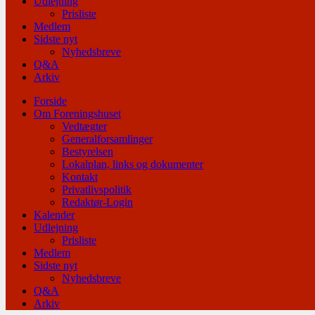
Udlejning
Prisliste
Medlem
Sidste nyt
Nyhedsbreve
Q&A
Arkiv
Forside
Om Foreningshuset
Vedtægter
Generalforsamlinger
Bestyrelsen
Lokalplan, links og dokumenter
Kontakt
Privatlivspolitik
Redaktør-Login
Kalender
Udlejning
Prisliste
Medlem
Sidste nyt
Nyhedsbreve
Q&A
Arkiv