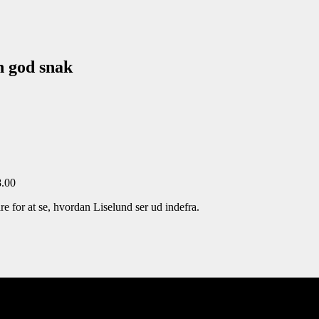
n god snak
8.00
re for at se, hvordan Liselund ser ud indefra.