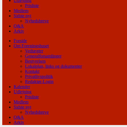
Udlejning
Prisliste
Medlem
Sidste nyt
Nyhedsbreve
Q&A
Arkiv
Forside
Om Foreningshuset
Vedtægter
Generalforsamlinger
Bestyrelsen
Lokalplan, links og dokumenter
Kontakt
Privatlivspolitik
Redaktør-Login
Kalender
Udlejning
Prisliste
Medlem
Sidste nyt
Nyhedsbreve
Q&A
Arkiv