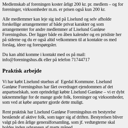
Medlemskab af foreningen koster årligt 200 kr. pr. medlem – og for
foreninger, virksomheder m.m. er prisen også kun 200 kr.
Alle medlemmer kan leje sig ind på Liselund og selv afholde
forskellige arrangementer af både privat karakter og som
arrangementer for andre medlemmer af Liselund Ganløse
Foreningshus. Der ligger både en åben kalender og en prisliste her
på siderne og du er også altid velkommen til at kontakte os med
forslag, ideer og forespørgsler.
Du kan altid komme i kontakt med os på mail:
info@foreningshus.dk eller på telefon 71744717
Praktisk arbejde
Vi har købt Liselund stuehus af Egedal Kommune. Liselund
Ganløse Foreningshus har fået overdraget ejendommen af det
anpartsselskab, som oprindeligt købte Liselund Ganløse – vi er dybt
taknemmelige for de mange gode folk, foreninger og virksomheder,
som ved at købe anparter gjorde dette muligt.
Rent praktisk har Liselund Ganløse Foreningshus en bestyrelse
bestående af aktive folk, som tager sig af driften. Bestyrelsen bliver
valgt på den årlige generalforsamling, som jf. vedtægterne skal
holdes inden udgangen af marts måned.