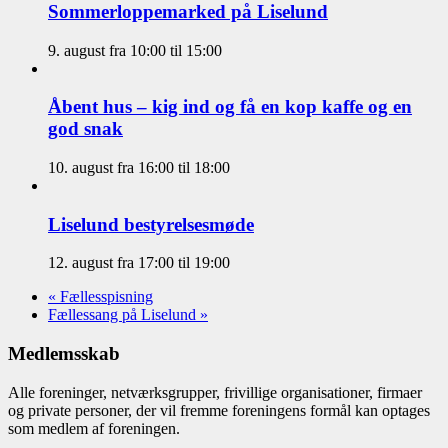
Sommerloppemarked på Liselund
9. august fra 10:00
til
15:00
Åbent hus – kig ind og få en kop kaffe og en
god snak
10. august fra 16:00
til
18:00
Liselund bestyrelsesmøde
12. august fra 17:00
til
19:00
«
Fællesspisning
Fællessang på Liselund
»
Medlemsskab
Alle foreninger, netværksgrupper, frivillige organisationer, firmaer
og private personer, der vil fremme foreningens formål kan optages
som medlem af foreningen.