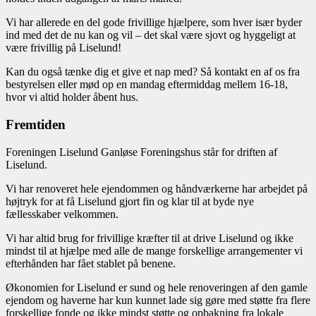
Vi har allerede en del gode frivillige hjælpere, som hver især byder
ind med det de nu kan og vil – det skal være sjovt og hyggeligt at
være frivillig på Liselund!
Kan du også tænke dig et give et nap med? Så kontakt en af os fra
bestyrelsen eller mød op en mandag eftermiddag mellem 16-18,
hvor vi altid holder åbent hus.
Fremtiden
Foreningen Liselund Ganløse Foreningshus står for driften af
Liselund.
Vi har renoveret hele ejendommen og håndværkerne har arbejdet på
højtryk for at få Liselund gjort fin og klar til at byde nye
fællesskaber velkommen.
Vi har altid brug for frivillige kræfter til at drive Liselund og ikke
mindst til at hjælpe med alle de mange forskellige arrangementer vi
efterhånden har fået stablet på benene.
Økonomien for Liselund er sund og hele renoveringen af den gamle
ejendom og haverne har kun kunnet lade sig gøre med støtte fra flere
forskellige fonde og ikke mindst støtte og opbakning fra lokale