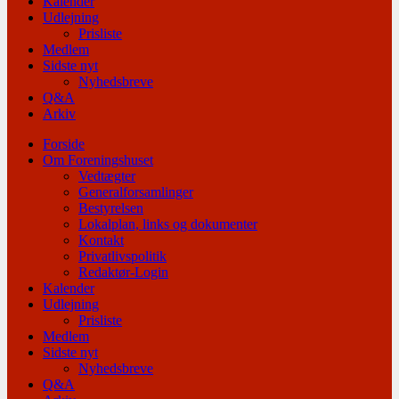
Kalender
Udlejning
Prisliste
Medlem
Sidste nyt
Nyhedsbreve
Q&A
Arkiv
Forside
Om Foreningshuset
Vedtægter
Generalforsamlinger
Bestyrelsen
Lokalplan, links og dokumenter
Kontakt
Privatlivspolitik
Redaktør-Login
Kalender
Udlejning
Prisliste
Medlem
Sidste nyt
Nyhedsbreve
Q&A