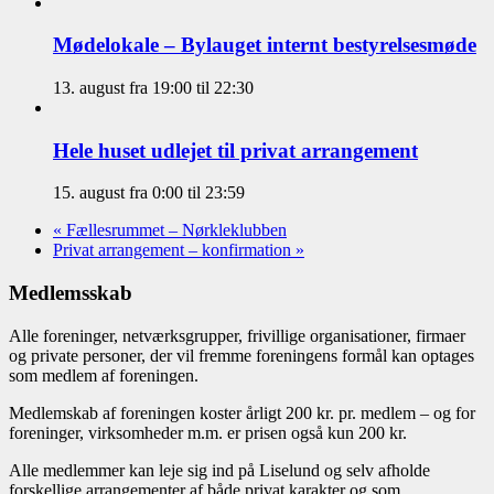
Mødelokale – Bylauget internt bestyrelsesmøde
13. august fra 19:00
til
22:30
Hele huset udlejet til privat arrangement
15. august fra 0:00
til
23:59
«
Fællesrummet – Nørkleklubben
Privat arrangement – konfirmation
»
Medlemsskab
Alle foreninger, netværksgrupper, frivillige organisationer, firmaer
og private personer, der vil fremme foreningens formål kan optages
som medlem af foreningen.
Medlemskab af foreningen koster årligt 200 kr. pr. medlem – og for
foreninger, virksomheder m.m. er prisen også kun 200 kr.
Alle medlemmer kan leje sig ind på Liselund og selv afholde
forskellige arrangementer af både privat karakter og som