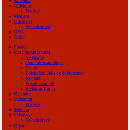
Kalender
Udlejning
Prisliste
Medlem
Sidste nyt
Nyhedsbreve
Q&A
Arkiv
Forside
Om Foreningshuset
Vedtægter
Generalforsamlinger
Bestyrelsen
Lokalplan, links og dokumenter
Kontakt
Privatlivspolitik
Redaktør-Login
Kalender
Udlejning
Prisliste
Medlem
Sidste nyt
Nyhedsbreve
Q&A