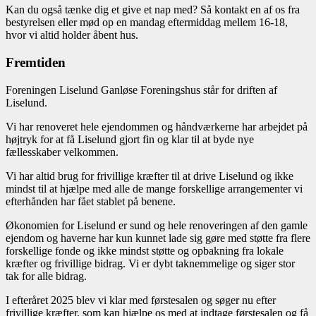
Kan du også tænke dig et give et nap med? Så kontakt en af os fra
bestyrelsen eller mød op en mandag eftermiddag mellem 16-18,
hvor vi altid holder åbent hus.
Fremtiden
Foreningen Liselund Ganløse Foreningshus står for driften af
Liselund.
Vi har renoveret hele ejendommen og håndværkerne har arbejdet på
højtryk for at få Liselund gjort fin og klar til at byde nye
fællesskaber velkommen.
Vi har altid brug for frivillige kræfter til at drive Liselund og ikke
mindst til at hjælpe med alle de mange forskellige arrangementer vi
efterhånden har fået stablet på benene.
Økonomien for Liselund er sund og hele renoveringen af den gamle
ejendom og haverne har kun kunnet lade sig gøre med støtte fra flere
forskellige fonde og ikke mindst støtte og opbakning fra lokale
kræfter og frivillige bidrag. Vi er dybt taknemmelige og siger stor
tak for alle bidrag.
I efteråret 2025 blev vi klar med førstesalen og søger nu efter
frivillige kræfter, som kan hjælpe os med at indtage førstesalen og få