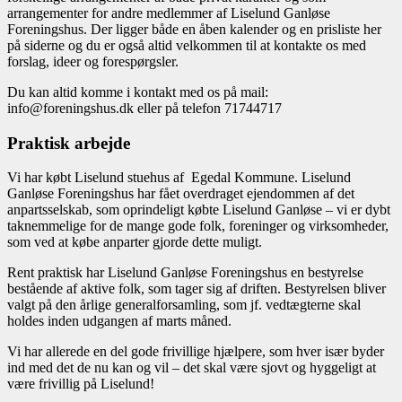
arrangementer for andre medlemmer af Liselund Ganløse
Foreningshus. Der ligger både en åben kalender og en prisliste her
på siderne og du er også altid velkommen til at kontakte os med
forslag, ideer og forespørgsler.
Du kan altid komme i kontakt med os på mail:
info@foreningshus.dk eller på telefon 71744717
Praktisk arbejde
Vi har købt Liselund stuehus af Egedal Kommune. Liselund
Ganløse Foreningshus har fået overdraget ejendommen af det
anpartsselskab, som oprindeligt købte Liselund Ganløse – vi er dybt
taknemmelige for de mange gode folk, foreninger og virksomheder,
som ved at købe anparter gjorde dette muligt.
Rent praktisk har Liselund Ganløse Foreningshus en bestyrelse
bestående af aktive folk, som tager sig af driften. Bestyrelsen bliver
valgt på den årlige generalforsamling, som jf. vedtægterne skal
holdes inden udgangen af marts måned.
Vi har allerede en del gode frivillige hjælpere, som hver især byder
ind med det de nu kan og vil – det skal være sjovt og hyggeligt at
være frivillig på Liselund!