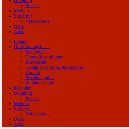
Udlejning
Prisliste
Medlem
Sidste nyt
Nyhedsbreve
Q&A
Arkiv
Forside
Om Foreningshuset
Vedtægter
Generalforsamlinger
Bestyrelsen
Lokalplan, links og dokumenter
Kontakt
Privatlivspolitik
Redaktør-Login
Kalender
Udlejning
Prisliste
Medlem
Sidste nyt
Nyhedsbreve
Q&A
Arkiv