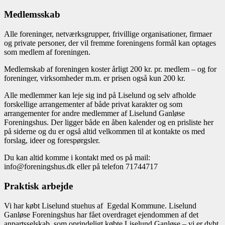
Medlemsskab
Alle foreninger, netværksgrupper, frivillige organisationer, firmaer
og private personer, der vil fremme foreningens formål kan optages
som medlem af foreningen.
Medlemskab af foreningen koster årligt 200 kr. pr. medlem – og for
foreninger, virksomheder m.m. er prisen også kun 200 kr.
Alle medlemmer kan leje sig ind på Liselund og selv afholde
forskellige arrangementer af både privat karakter og som
arrangementer for andre medlemmer af Liselund Ganløse
Foreningshus. Der ligger både en åben kalender og en prisliste her
på siderne og du er også altid velkommen til at kontakte os med
forslag, ideer og forespørgsler.
Du kan altid komme i kontakt med os på mail:
info@foreningshus.dk eller på telefon 71744717
Praktisk arbejde
Vi har købt Liselund stuehus af Egedal Kommune. Liselund
Ganløse Foreningshus har fået overdraget ejendommen af det
anpartsselskab, som oprindeligt købte Liselund Ganløse – vi er dybt