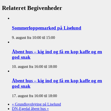
Relateret Begivenheder
Sommerloppemarked på Liselund
9. august fra 10:00
til
15:00
Åbent hus – kig ind og få en kop kaffe og en
god snak
10. august fra 16:00
til
18:00
Åbent hus – kig ind og få en kop kaffe og en
god snak
17. august fra 16:00
til
18:00
«
Grundlovsfejring på Liselund
DN-Egedal åbent hus
»