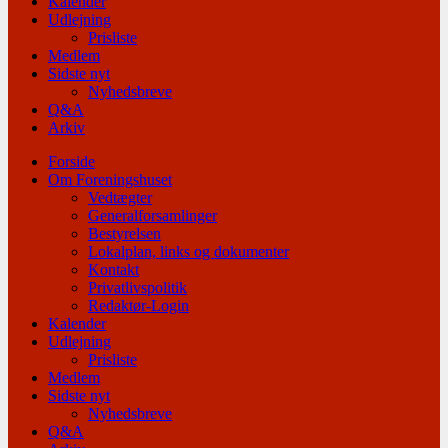
Kalender
Udlejning
Prisliste
Medlem
Sidste nyt
Nyhedsbreve
Q&A
Arkiv
Forside
Om Foreningshuset
Vedtægter
Generalforsamlinger
Bestyrelsen
Lokalplan, links og dokumenter
Kontakt
Privatlivspolitik
Redaktør-Login
Kalender
Udlejning
Prisliste
Medlem
Sidste nyt
Nyhedsbreve
Q&A