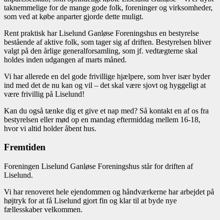
taknemmelige for de mange gode folk, foreninger og virksomheder,
som ved at købe anparter gjorde dette muligt.
Rent praktisk har Liselund Ganløse Foreningshus en bestyrelse
bestående af aktive folk, som tager sig af driften. Bestyrelsen bliver
valgt på den årlige generalforsamling, som jf. vedtægterne skal
holdes inden udgangen af marts måned.
Vi har allerede en del gode frivillige hjælpere, som hver især byder
ind med det de nu kan og vil – det skal være sjovt og hyggeligt at
være frivillig på Liselund!
Kan du også tænke dig et give et nap med? Så kontakt en af os fra
bestyrelsen eller mød op en mandag eftermiddag mellem 16-18,
hvor vi altid holder åbent hus.
Fremtiden
Foreningen Liselund Ganløse Foreningshus står for driften af
Liselund.
Vi har renoveret hele ejendommen og håndværkerne har arbejdet på
højtryk for at få Liselund gjort fin og klar til at byde nye
fællesskaber velkommen.