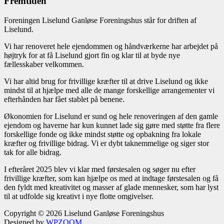
Fremtiden
Foreningen Liselund Ganløse Foreningshus står for driften af
Liselund.
Vi har renoveret hele ejendommen og håndværkerne har arbejdet på
højtryk for at få Liselund gjort fin og klar til at byde nye
fællesskaber velkommen.
Vi har altid brug for frivillige kræfter til at drive Liselund og ikke
mindst til at hjælpe med alle de mange forskellige arrangementer vi
efterhånden har fået stablet på benene.
Økonomien for Liselund er sund og hele renoveringen af den gamle
ejendom og haverne har kun kunnet lade sig gøre med støtte fra flere
forskellige fonde og ikke mindst støtte og opbakning fra lokale
kræfter og frivillige bidrag. Vi er dybt taknemmelige og siger stor
tak for alle bidrag.
I efteråret 2025 blev vi klar med førstesalen og søger nu efter
frivillige kræfter, som kan hjælpe os med at indtage førstesalen og få
den fyldt med kreativitet og masser af glade mennesker, som har lyst
til at udfolde sig kreativt i nye flotte omgivelser.
Copyright © 2026 Liselund Ganløse Foreningshus
Designed by
WPZOOM