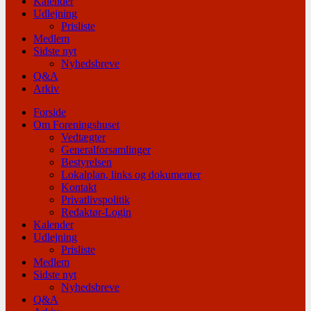
Kalender
Udlejning
Prisliste
Medlem
Sidste nyt
Nyhedsbreve
Q&A
Arkiv
Forside
Om Foreningshuset
Vedtægter
Generalforsamlinger
Bestyrelsen
Lokalplan, links og dokumenter
Kontakt
Privatlivspolitik
Redaktør-Login
Kalender
Udlejning
Prisliste
Medlem
Sidste nyt
Nyhedsbreve
Q&A