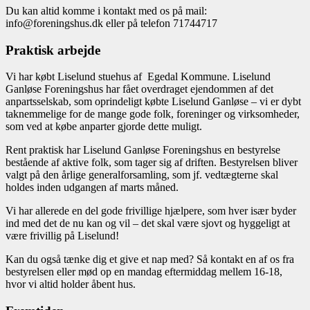
Du kan altid komme i kontakt med os på mail:
info@foreningshus.dk eller på telefon 71744717
Praktisk arbejde
Vi har købt Liselund stuehus af Egedal Kommune. Liselund
Ganløse Foreningshus har fået overdraget ejendommen af det
anpartsselskab, som oprindeligt købte Liselund Ganløse – vi er dybt
taknemmelige for de mange gode folk, foreninger og virksomheder,
som ved at købe anparter gjorde dette muligt.
Rent praktisk har Liselund Ganløse Foreningshus en bestyrelse
bestående af aktive folk, som tager sig af driften. Bestyrelsen bliver
valgt på den årlige generalforsamling, som jf. vedtægterne skal
holdes inden udgangen af marts måned.
Vi har allerede en del gode frivillige hjælpere, som hver især byder
ind med det de nu kan og vil – det skal være sjovt og hyggeligt at
være frivillig på Liselund!
Kan du også tænke dig et give et nap med? Så kontakt en af os fra
bestyrelsen eller mød op en mandag eftermiddag mellem 16-18,
hvor vi altid holder åbent hus.