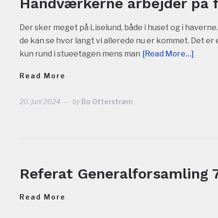
Håndværkerne arbejder på f
Der sker meget på Liselund, både i huset og i haverne
de kan se hvor langt vi allerede nu er kommet. Det er
kun rund i stueetagen mens man
[Read More…]
Read More
20. juni 2024
by
Bo Otterstrøm
LFORSAMLINGER
Referat Generalforsamling 
Read More