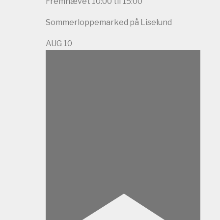
Fremhævet
10:00
til
15:00
Sommerloppemarked på Liselund
AUG
10