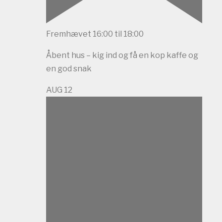
Fremhævet
16:00
til
18:00
Åbent hus – kig ind og få en kop kaffe og
en god snak
AUG
12