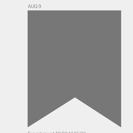
AUG
9