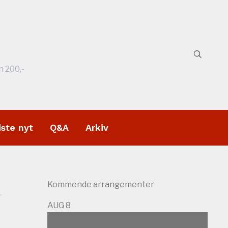
n 200,-
dste nyt
Q&A
Arkiv
Kommende arrangementer
AUG
8