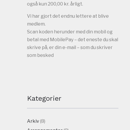
også kun 200,00 kr. årligt.
Vi har gjort det endnu lettere at blive
medlem.
Scan koden herunder med din mobil og
betal med MobilePay – det eneste du skal
skrive på, er din e-mail – som du skriver
som besked
Kategorier
Arkiv
(8)