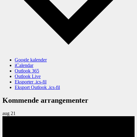
Google kalender
iCalendar
Outlook 365
Outlook Live
Eksporter .ics-fil
Eksport Outlook .ics-fil
Kommende arrangementer
aug
21