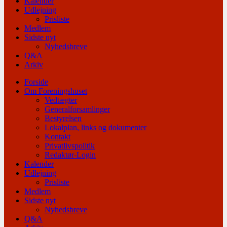
Kalender
Udlejning
Prisliste
Medlem
Sidste nyt
Nyhedsbreve
Q&A
Arkiv
Forside
Om Foreningshuset
Vedtægter
Generalforsamlinger
Bestyrelsen
Lokalplan, links og dokumenter
Kontakt
Privatlivspolitik
Redaktør-Login
Kalender
Udlejning
Prisliste
Medlem
Sidste nyt
Nyhedsbreve
Q&A