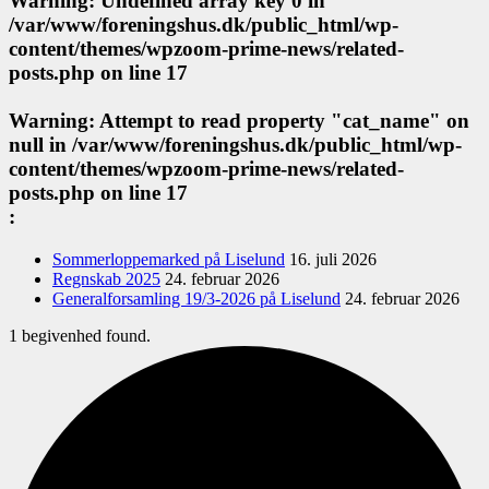
Warning
: Undefined array key 0 in
/var/www/foreningshus.dk/public_html/wp-
content/themes/wpzoom-prime-news/related-
posts.php
on line
17
Warning
: Attempt to read property "cat_name" on
null in
/var/www/foreningshus.dk/public_html/wp-
content/themes/wpzoom-prime-news/related-
posts.php
on line
17
:
Sommerloppemarked på Liselund
16. juli 2026
Regnskab 2025
24. februar 2026
Generalforsamling 19/3-2026 på Liselund
24. februar 2026
1 begivenhed found.