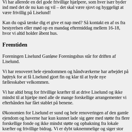
Vi har allerede en del gode frivillige hjælpere, som hver især byder
ind med det de nu kan og vil – det skal være sjovt og hyggeligt at
være frivillig på Liselund!
Kan du også tænke dig et give et nap med? Så kontakt en af os fra
bestyrelsen eller mød op en mandag eftermiddag mellem 16-18,
hvor vi altid holder åbent hus.
Fremtiden
Foreningen Liselund Ganløse Foreningshus står for driften af
Liselund.
Vi har renoveret hele ejendommen og håndværkerne har arbejdet på
højtryk for at få Liselund gjort fin og klar til at byde nye
fællesskaber velkommen.
Vi har altid brug for frivillige kræfter til at drive Liselund og ikke
mindst til at hjælpe med alle de mange forskellige arrangementer vi
efterhånden har fået stablet på benene.
Økonomien for Liselund er sund og hele renoveringen af den gamle
ejendom og haverne har kun kunnet lade sig gøre med støtte fra flere
forskellige fonde og ikke mindst støtte og opbakning fra lokale
kræfter og frivillige bidrag. Vi er dybt taknemmelige og siger stor