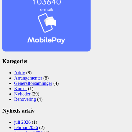
Kategorier
Arkiv
(8)
Arrangementer
(8)
Generalforsamlinger
(4)
Kurser
(1)
Nyheder
(29)
Renovering
(4)
Nyheds arkiv
juli 2026
(1)
februar 2026
(2)