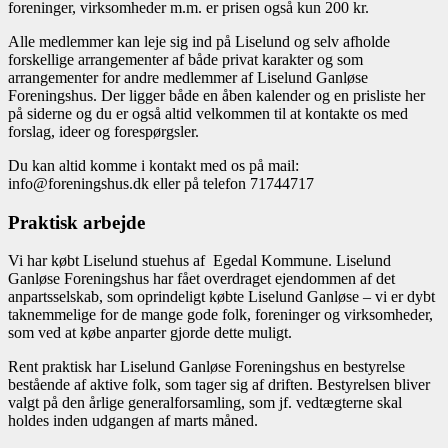
foreninger, virksomheder m.m. er prisen også kun 200 kr.
Alle medlemmer kan leje sig ind på Liselund og selv afholde
forskellige arrangementer af både privat karakter og som
arrangementer for andre medlemmer af Liselund Ganløse
Foreningshus. Der ligger både en åben kalender og en prisliste her
på siderne og du er også altid velkommen til at kontakte os med
forslag, ideer og forespørgsler.
Du kan altid komme i kontakt med os på mail:
info@foreningshus.dk eller på telefon 71744717
Praktisk arbejde
Vi har købt Liselund stuehus af Egedal Kommune. Liselund
Ganløse Foreningshus har fået overdraget ejendommen af det
anpartsselskab, som oprindeligt købte Liselund Ganløse – vi er dybt
taknemmelige for de mange gode folk, foreninger og virksomheder,
som ved at købe anparter gjorde dette muligt.
Rent praktisk har Liselund Ganløse Foreningshus en bestyrelse
bestående af aktive folk, som tager sig af driften. Bestyrelsen bliver
valgt på den årlige generalforsamling, som jf. vedtægterne skal
holdes inden udgangen af marts måned.