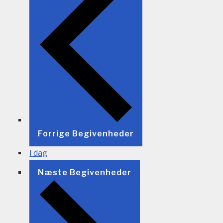
Forrige
Begivenheder
I dag
Næste
Begivenheder