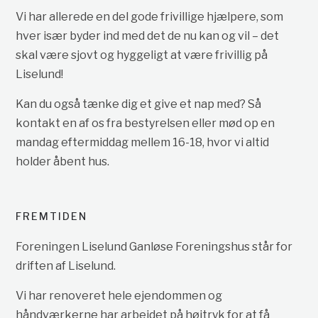
Vi har allerede en del gode frivillige hjælpere, som
hver især byder ind med det de nu kan og vil – det
skal være sjovt og hyggeligt at være frivillig på
Liselund!
Kan du også tænke dig et give et nap med? Så
kontakt en af os fra bestyrelsen eller mød op en
mandag eftermiddag mellem 16-18, hvor vi altid
holder åbent hus.
FREMTIDEN
Foreningen Liselund Ganløse Foreningshus står for
driften af Liselund.
Vi har renoveret hele ejendommen og
håndværkerne har arbejdet på højtryk for at få