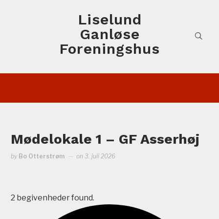
Liselund
facebook
Ganløse
Foreningshus
Mødelokale 1 – GF Asserhøj
by
Bo Otterstrøm
on
3. juli 2026
2 begivenheder found.