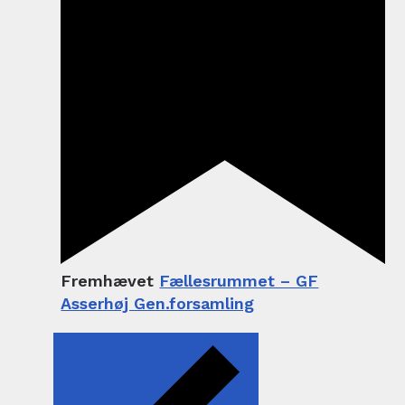
Fremhævet
Fællesrummet – GF
Asserhøj Gen.forsamling