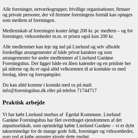
Alle foreninger, netværksgrupper, frivillige organisationer, firmaer
og private personer, der vil fremme foreningens formål kan optages
som medlem af foreningen.
Medlemskab af foreningen koster årligt 200 kr. pr. medlem – og for
foreninger, virksomheder m.m. er prisen også kun 200 kr.
Alle medlemmer kan leje sig ind på Liselund og selv afholde
forskellige arrangementer af både privat karakter og som
arrangementer for andre medlemmer af Liselund Ganløse
Foreningshus. Der ligger både en åben kalender og en prisliste her
på siderne og du er også altid velkommen til at kontakte os med
forslag, ideer og forespørgsler.
Du kan altid komme i kontakt med os på mail:
info@foreningshus.dk eller på telefon 71744717
Praktisk arbejde
Vi har købt Liselund stuehus af Egedal Kommune. Liselund
Ganløse Foreningshus har fået overdraget ejendommen af det
anpartsselskab, som oprindeligt købte Liselund Ganløse – vi er dybt
taknemmelige for de mange gode folk, foreninger og virksomheder,
som ved at købe anparter gjorde dette muligt.