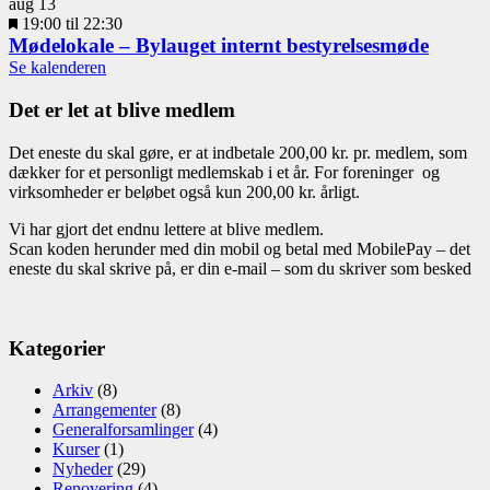
aug
13
Fremhævet
19:00
til
22:30
Mødelokale – Bylauget internt bestyrelsesmøde
Se kalenderen
Det er let at blive medlem
Det eneste du skal gøre, er at indbetale 200,00 kr. pr. medlem, som
dækker for et personligt medlemskab i et år. For foreninger og
virksomheder er beløbet også kun 200,00 kr. årligt.
Vi har gjort det endnu lettere at blive medlem.
Scan koden herunder med din mobil og betal med MobilePay – det
eneste du skal skrive på, er din e-mail – som du skriver som besked
Kategorier
Arkiv
(8)
Arrangementer
(8)
Generalforsamlinger
(4)
Kurser
(1)
Nyheder
(29)
Renovering
(4)