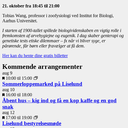
21. oktober fra 18:45 til 21:00
Tobias Wang, professor i zoofysiologi ved Institut for Biologi,
Aarhus Universitet.
I starten af 1900-tallet spillede biologividenskaben en vigtig rolle i
fremkomsten af arvehygiejne og eugenik. I dag skaber genterapi og
genetiske tests etiske dilemmaer – fx når vi bliver syge, er
pårørende, får børn eller fravælger at få dem.
Her kan du hente dine gratis billetter
Kommende arrangementer
aug
9
Fremhævet
10:00
til
15:00
Sommerloppemarked på Liselund
aug
10
Fremhævet
16:00
til
18:00
Åbent hus – kig ind og få en kop kaffe og en god
snak
aug
12
Fremhævet
17:00
til
19:00
Liselund bestyrelsesmøde