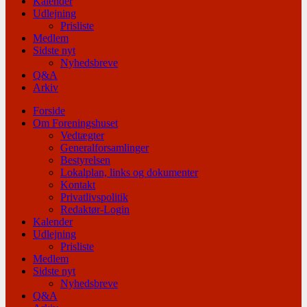
Kalender
Udlejning
Prisliste
Medlem
Sidste nyt
Nyhedsbreve
Q&A
Arkiv
Forside
Om Foreningshuset
Vedtægter
Generalforsamlinger
Bestyrelsen
Lokalplan, links og dokumenter
Kontakt
Privatlivspolitik
Redaktør-Login
Kalender
Udlejning
Prisliste
Medlem
Sidste nyt
Nyhedsbreve
Q&A