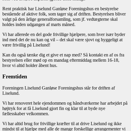
Rent praktisk har Liselund Ganløse Foreningshus en bestyrelse
bestående af aktive folk, som tager sig af driften. Bestyrelsen bliver
valgt på den årlige generalforsamling, som jf. vedtægterne skal
holdes inden udgangen af marts måned.
Vi har allerede en del gode frivillige hjælpere, som hver især byder
ind med det de nu kan og vil – det skal være sjovt og hyggeligt at
være frivillig på Liselund!
Kan du også tænke dig et give et nap med? Så kontakt en af os fra
bestyrelsen eller mød op en mandag eftermiddag mellem 16-18,
hvor vi altid holder åbent hus.
Fremtiden
Foreningen Liselund Ganløse Foreningshus står for driften af
Liselund.
Vi har renoveret hele ejendommen og håndværkerne har arbejdet på
højtryk for at få Liselund gjort fin og klar til at byde nye
fællesskaber velkommen.
Vi har altid brug for frivillige kræfter til at drive Liselund og ikke
mindst til at hjælpe med alle de mange forskellige arrangementer vi