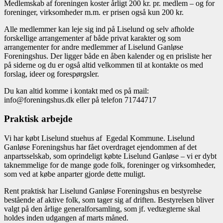
Medlemskab af foreningen koster årligt 200 kr. pr. medlem – og for
foreninger, virksomheder m.m. er prisen også kun 200 kr.
Alle medlemmer kan leje sig ind på Liselund og selv afholde
forskellige arrangementer af både privat karakter og som
arrangementer for andre medlemmer af Liselund Ganløse
Foreningshus. Der ligger både en åben kalender og en prisliste her
på siderne og du er også altid velkommen til at kontakte os med
forslag, ideer og forespørgsler.
Du kan altid komme i kontakt med os på mail:
info@foreningshus.dk eller på telefon 71744717
Praktisk arbejde
Vi har købt Liselund stuehus af Egedal Kommune. Liselund
Ganløse Foreningshus har fået overdraget ejendommen af det
anpartsselskab, som oprindeligt købte Liselund Ganløse – vi er dybt
taknemmelige for de mange gode folk, foreninger og virksomheder,
som ved at købe anparter gjorde dette muligt.
Rent praktisk har Liselund Ganløse Foreningshus en bestyrelse
bestående af aktive folk, som tager sig af driften. Bestyrelsen bliver
valgt på den årlige generalforsamling, som jf. vedtægterne skal
holdes inden udgangen af marts måned.