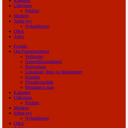
Kalender
Udlejning
Prisliste
Medlem
Sidste nyt
Nyhedsbreve
Q&A
Arkiv
Forside
Om Foreningshuset
Vedtægter
Generalforsamlinger
Bestyrelsen
Lokalplan, links og dokumenter
Kontakt
Privatlivspolitik
Redaktør-Login
Kalender
Udlejning
Prisliste
Medlem
Sidste nyt
Nyhedsbreve
Q&A