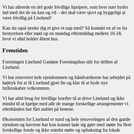
Vi har allerede en del gode frivillige hjælpere, som hver især byder
ind med det de nu kan og vil – det skal være sjovt og hyggeligt at
være frivillig på Liselund!
Kan du også tænke dig et give et nap med? Så kontakt en af os fra
bestyrelsen eller mød op en mandag eftermiddag mellem 16-18,
hvor vi altid holder åbent hus.
Fremtiden
Foreningen Liselund Ganløse Foreningshus står for driften af
Liselund.
Vi har renoveret hele ejendommen og håndværkerne har arbejdet på
højtryk for at få Liselund gjort fin og klar til at byde nye
fællesskaber velkommen.
Vi har altid brug for frivillige kræfter til at drive Liselund og ikke
mindst til at hjælpe med alle de mange forskellige arrangementer vi
efterhånden har fået stablet på benene.
Økonomien for Liselund er sund og hele renoveringen af den gamle
ejendom og haverne har kun kunnet lade sig gøre med støtte fra flere
forskellige fonde og ikke mindst støtte og opbakning fra lokale