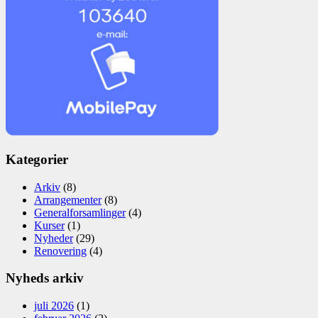
Kategorier
Arkiv
(8)
Arrangementer
(8)
Generalforsamlinger
(4)
Kurser
(1)
Nyheder
(29)
Renovering
(4)
Nyheds arkiv
juli 2026
(1)